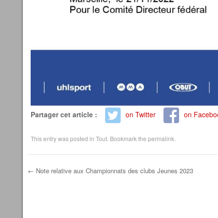
Partager cet article :
on Twitter
on Facebo
This entry was posted in
Tout
. Bookmark the
permalink
.
←
Note relative aux Championnats des clubs Jeunes 2023
Post navigation