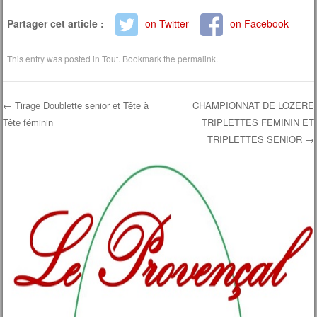
Partager cet article :
on Twitter
on Facebook
This entry was posted in
Tout
. Bookmark the
permalink
.
←
Tirage Doublette senior et Tête à
CHAMPIONNAT DE LOZERE
Tête féminin
TRIPLETTES FEMININ ET
Post navigation
TRIPLETTES SENIOR
→