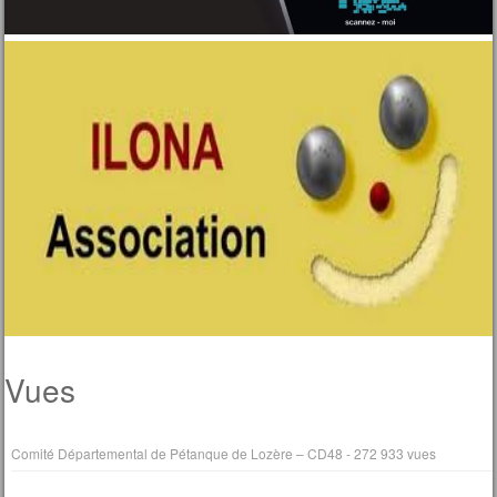
Vues
Comité Départemental de Pétanque de Lozère – CD48
- 272 933 vues