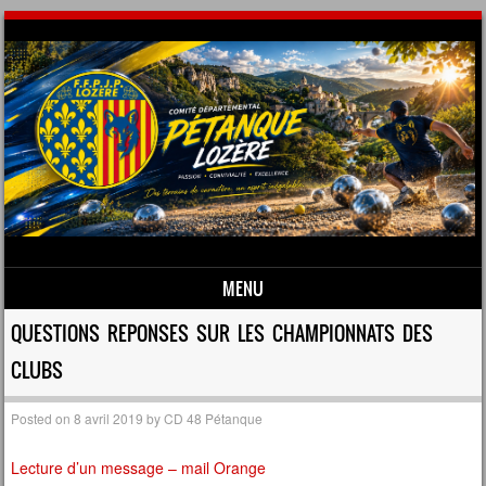
MENU
Skip to content
QUESTIONS REPONSES SUR LES CHAMPIONNATS DES
CLUBS
Posted on
8 avril 2019
by
CD 48 Pétanque
Lecture d’un message – mail Orange