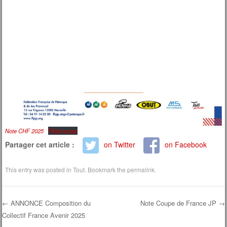
Note CHF 2025
Télécharger
Partager cet article :
on Twitter
on Facebook
This entry was posted in
Tout
. Bookmark the
permalink
.
←
ANNONCE Composition du
Note Coupe de France JP
→
Collectif France Avenir 2025
Post navigation