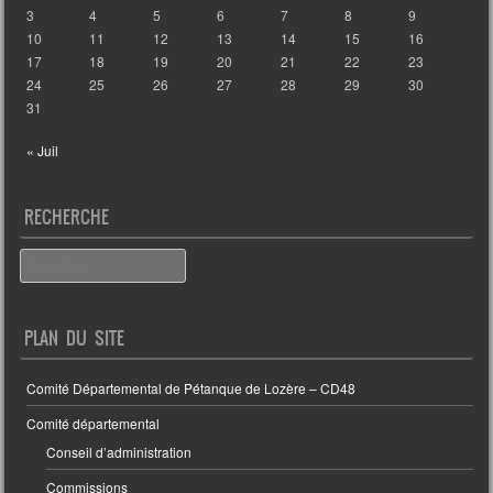
3
4
5
6
7
8
9
10
11
12
13
14
15
16
17
18
19
20
21
22
23
24
25
26
27
28
29
30
31
« Juil
RECHERCHE
Search
PLAN DU SITE
Comité Départemental de Pétanque de Lozère – CD48
Comité départemental
Conseil d’administration
Commissions