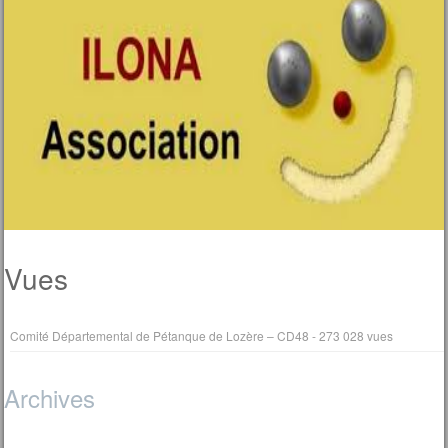
Vues
Comité Départemental de Pétanque de Lozère – CD48
- 273 028 vues
Archives